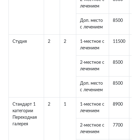
лечением
Доп. место
8500
33
с лечением
Студия
2
2
1-местное с
11500
0
лечением
2-местное с
8500
85
лечением
Доп. место
8500
33
с лечением
Стандарт 1
2
1
1-местное с
8900
0
категории
лечением
Переходная
галерея
2-местное с
7700
77
лечением