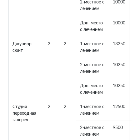
2-местное с
10000
10
лечением
Доп. место
10000
33
с лечением
Джуниор
2
2
1-местное с
13250
0
сюит
лечением
2-местное с
10250
10
лечением
Доп. место
10250
33
с лечением
Студия
2
2
1-местное с
12500
0
переходная
лечением
галерея
2-местное с
9500
95
лечением