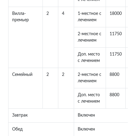
Вилла-
2
4
1-местное с
18000
0
премьер
лечением
2-местное с
11750
11
лечением
Доп. место
11750
33
с лечением
Семейный
2
2
2-местное с
8800
88
лечением
Доп. место
8800
33
с лечением
Завтрак
Включен
Обед
Включен