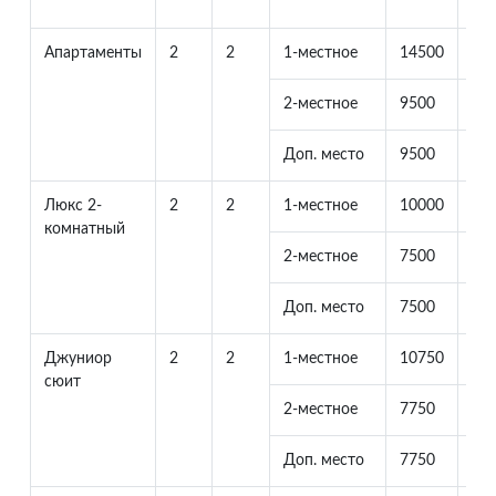
лет
Апартаменты
2
2
1-местное
14500
0
2-местное
9500
95
Доп. место
9500
23
Люкс 2-
2
2
1-местное
10000
0
комнатный
2-местное
7500
75
Доп. место
7500
23
Джуниор
2
2
1-местное
10750
0
сюит
2-местное
7750
77
Доп. место
7750
23