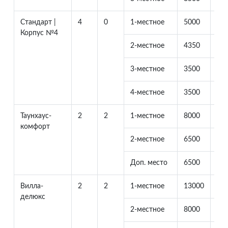
Стандарт |
4
0
1-местное
5000
Корпус №4
2-местное
4350
43
3-местное
3500
35
4-местное
3500
35
Таунхаус-
2
2
1-местное
8000
0
комфорт
2-местное
6500
65
Доп. место
6500
23
Вилла-
2
2
1-местное
13000
делюкс
2-местное
8000
80