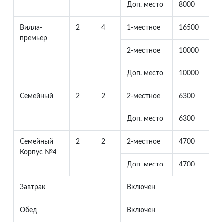
Доп. место
8000
23
Вилла-
2
4
1-местное
16500
0
премьер
2-местное
10000
10
Доп. место
10000
23
Семейный
2
2
2-местное
6300
63
Доп. место
6300
23
Семейный |
2
2
2-местное
4700
47
Корпус №4
Доп. место
4700
23
Завтрак
Включен
Обед
Включен