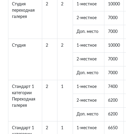
Студия
2
2
1-местное
10000
0
переходная
галерея
2-местное
7000
70
Доп. место
7000
23
Студия
2
2
1-местное
10000
0
2-местное
7000
70
Доп. место
7000
23
Стандарт 1
2
1
1-местное
7400
0
категории
Переходная
2-местное
6200
62
галерея
Доп. место
6200
23
Стандарт 1
2
1
1-местное
6650
0